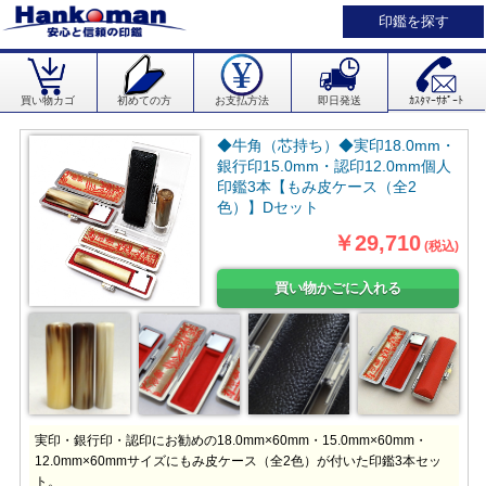
印鑑を探す
買い物カゴ
初めての方
お支払方法
即日発送
ｶｽﾀﾏｰｻﾎﾟｰﾄ
◆牛角（芯持ち）◆実印18.0mm・
銀行印15.0mm・認印12.0mm個人
印鑑3本【もみ皮ケース（全2
色）】Dセット
￥29,710
(税込)
実印・銀行印・認印にお勧めの18.0mm×60mm・15.0mm×60mm・
12.0mm×60mmサイズにもみ皮ケース（全2色）が付いた印鑑3本セッ
ト。