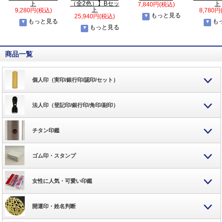
ト
（全2色）】Bセッ
ト
7,840円(税込)
ト
9,280円(税込)
8,780円
もっと見る
25,940円(税込)
もっと見る
も
もっと見る
商品一覧
個人印（実印/銀行印/認印/セット）
法人印（登記印/銀行印/角印/副印）
チタン印鑑
ゴム印・スタンプ
女性に人気・可愛い印鑑
開運印・姓名判断