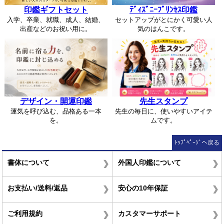
印鑑ギフトセット
ﾃﾞｨｽﾞﾆｰﾌﾟﾘﾝｾｽ印鑑
入学、卒業、就職、成人、結婚、
セットアップがとにかく可愛い人
出産などのお祝い用に。
気のはんこです。
デザイン・開運印鑑
先生スタンプ
運気を呼び込む、品格ある一本
先生の毎日に、使いやすいアイテ
を。
ムです。
ﾄｯﾌﾟﾍﾟｰｼﾞへ戻る
書体について
外国人印鑑について
お支払い/送料/返品
安心の10年保証
ご利用規約
カスタマーサポート