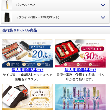
パワーストーン
サプライ（印鑑ケース/朱肉/マット）
売れ筋 & Pick Up商品
個人用印鑑2本ｾｯﾄ
法人用印鑑4本ｾｯﾄ
サイズ違いの印鑑2本セットはペア
登記や事務で使用する印鑑、ゴム
使用もオススメ。
印が全て揃います。