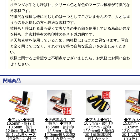
オランダ水牛とも呼ばれ、クリーム色と飴色のマーブル模様が特徴的な
角素材です。
特徴的な模様は他に同じものは一つとしてございませんので、人とは違
うものをお探しの方へ最適な素材です。
芯持ちと呼ばれる最も硬く丈夫な角の中心部を使用している為高い強度
を持ち、角素材特有の捺印性の良さも魅力的です。
※天然素材を使用しているため、柄模様は1点ごとに異なります。写真
と全く同じではなく、それぞれが持つ自然な風合いをお楽しみくださ
い。
模様に関するご希望やご不明点がございましたら、お気軽にお問い合わ
せください。
関連商品
◆アカネ◆実印
◆天然黒水牛（芯
◆アカネ◆実印
◆アカネ
16.5mm・銀行印
持ち）◆実印
16.5mm・銀行印
15.0m
13.5mm・認印
16.5mm・銀行印
13.5mm・認印
13.5m
12.0mm個人印鑑3
13.5mm・認印
12.0mm個人印鑑3
12.0mm
本【もみ皮ケース
12.0mm個人印鑑3
本【革製印鑑袋
本【もみ
（全2色）】Bセッ
本【もみ皮ケース
付】Aセット
（全2色）