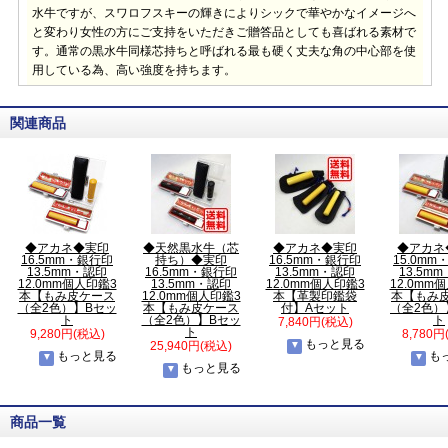
水牛ですが、スワロフスキーの輝きによりシックで華やかなイメージへ
と変わり女性の方にご支持をいただきご贈答品としても喜ばれる素材で
す。通常の黒水牛同様芯持ちと呼ばれる最も硬く丈夫な角の中心部を使
用している為、高い強度を持ちます。
関連商品
◆アカネ◆実印
◆天然黒水牛（芯
◆アカネ◆実印
◆アカネ
16.5mm・銀行印
持ち）◆実印
16.5mm・銀行印
15.0m
13.5mm・認印
16.5mm・銀行印
13.5mm・認印
13.5m
12.0mm個人印鑑3
13.5mm・認印
12.0mm個人印鑑3
12.0mm
本【もみ皮ケース
12.0mm個人印鑑3
本【革製印鑑袋
本【もみ
（全2色）】Bセッ
本【もみ皮ケース
付】Aセット
（全2色）
ト
（全2色）】Bセッ
ト
7,840円(税込)
ト
9,280円(税込)
8,780円
もっと見る
25,940円(税込)
もっと見る
も
もっと見る
商品一覧