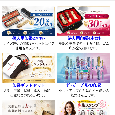
個人用印鑑2本ｾｯﾄ
法人用印鑑4本ｾｯﾄ
サイズ違いの印鑑2本セットはペア
登記や事務で使用する印鑑、ゴム
使用もオススメ。
印が全て揃います。
印鑑ギフトセット
ﾃﾞｨｽﾞﾆｰﾌﾟﾘﾝｾｽ印鑑
入学、卒業、就職、成人、結婚、
セットアップがとにかく可愛い人
出産などのお祝い用に。
気のはんこです。