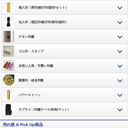
個人印（実印/銀行印/認印/セット）
法人印（登記印/銀行印/角印/副印）
チタン印鑑
ゴム印・スタンプ
女性に人気・可愛い印鑑
開運印・姓名判断
パワーストーン
サプライ（印鑑ケース/朱肉/マット）
売れ筋 & Pick Up商品