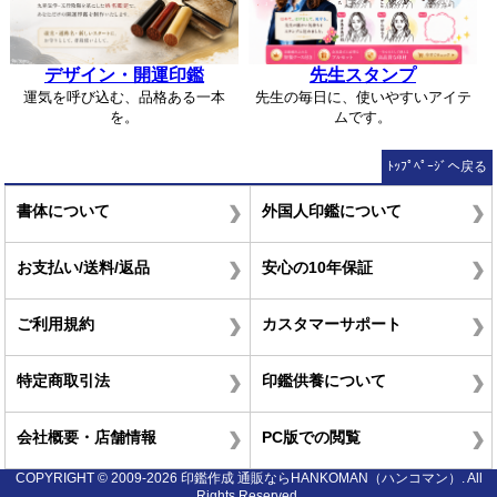
デザイン・開運印鑑
先生スタンプ
運気を呼び込む、品格ある一本
先生の毎日に、使いやすいアイテ
を。
ムです。
ﾄｯﾌﾟﾍﾟｰｼﾞへ戻る
書体について
外国人印鑑について
お支払い/送料/返品
安心の10年保証
ご利用規約
カスタマーサポート
特定商取引法
印鑑供養について
会社概要・店舗情報
PC版での閲覧
COPYRIGHT © 2009-2026 印鑑作成 通販ならHANKOMAN（ハンコマン）. All
Rights Reserved.