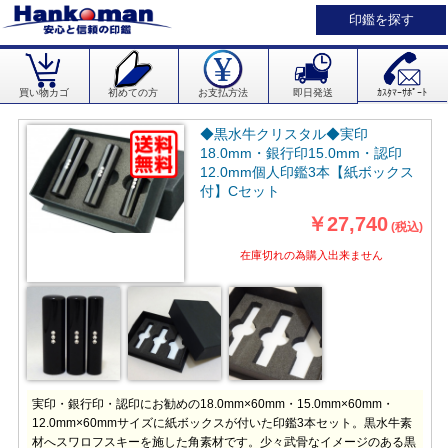
印鑑を探す
買い物カゴ
初めての方
お支払方法
即日発送
ｶｽﾀﾏｰｻﾎﾟｰﾄ
◆黒水牛クリスタル◆実印
18.0mm・銀行印15.0mm・認印
12.0mm個人印鑑3本【紙ボックス
付】Cセット
￥27,740
(税込)
在庫切れの為購入出来ません
実印・銀行印・認印にお勧めの18.0mm×60mm・15.0mm×60mm・
12.0mm×60mmサイズに紙ボックスが付いた印鑑3本セット。黒水牛素
材へスワロフスキーを施した角素材です。少々武骨なイメージのある黒