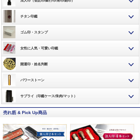
法人印（登記印/銀行印/角印/副印）
チタン印鑑
ゴム印・スタンプ
女性に人気・可愛い印鑑
開運印・姓名判断
パワーストーン
サプライ（印鑑ケース/朱肉/マット）
売れ筋 & Pick Up商品