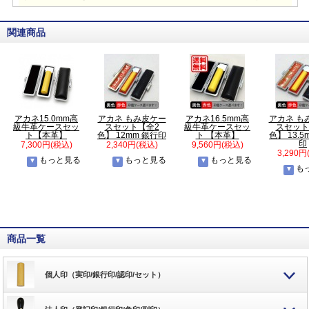
関連商品
アカネ15.0mm高
アカネ もみ皮ケー
アカネ16.5mm高
アカネ も
級牛革ケースセッ
スセット【全2
級牛革ケースセッ
スセット
ト【本革】
色】 12mm 銀行印
ト 【本革】
色】 13.5
印
7,300円(税込)
2,340円(税込)
9,560円(税込)
3,290円
もっと見る
もっと見る
もっと見る
も
商品一覧
個人印（実印/銀行印/認印/セット）