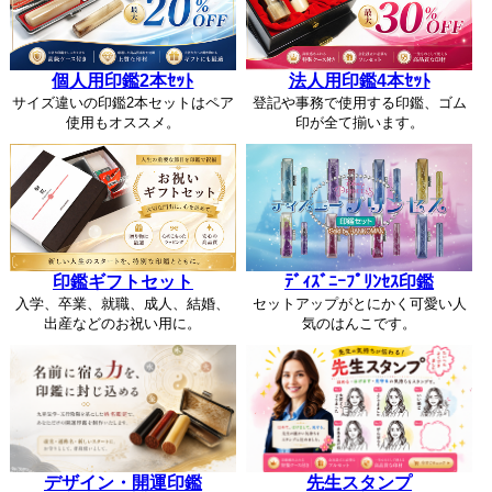
個人用印鑑2本ｾｯﾄ
法人用印鑑4本ｾｯﾄ
サイズ違いの印鑑2本セットはペア
登記や事務で使用する印鑑、ゴム
使用もオススメ。
印が全て揃います。
印鑑ギフトセット
ﾃﾞｨｽﾞﾆｰﾌﾟﾘﾝｾｽ印鑑
入学、卒業、就職、成人、結婚、
セットアップがとにかく可愛い人
出産などのお祝い用に。
気のはんこです。
デザイン・開運印鑑
先生スタンプ