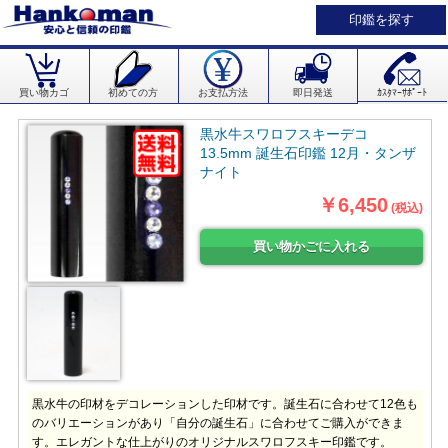
印鑑を探す
買い物カゴ
初めての方
お支払方法
即日発送
ｶｽﾀﾏｰｻﾎﾟｰﾄ
黒水牛スワロフスキーデコ
13.5mm 誕生石印鑑 12月・タンザ
ナイト
￥6,450
(税込)
黒水牛の印材をデコレーションした印材です。誕生石に合わせて12色も
のバリエーションがあり「自分の誕生石」に合わせてご購入ができま
す。エレガントな仕上がりのオリジナルスワロフスキー印鑑です。