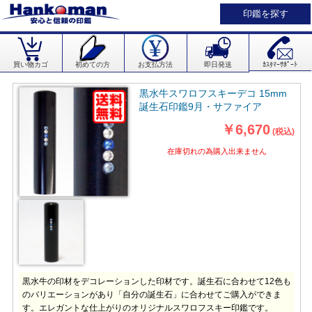
印鑑を探す
買い物カゴ
初めての方
お支払方法
即日発送
ｶｽﾀﾏｰｻﾎﾟｰﾄ
黒水牛スワロフスキーデコ 15mm
誕生石印鑑9月・サファイア
￥6,670
(税込)
在庫切れの為購入出来ません
黒水牛の印材をデコレーションした印材です。誕生石に合わせて12色も
のバリエーションがあり「自分の誕生石」に合わせてご購入ができま
す。エレガントな仕上がりのオリジナルスワロフスキー印鑑です。