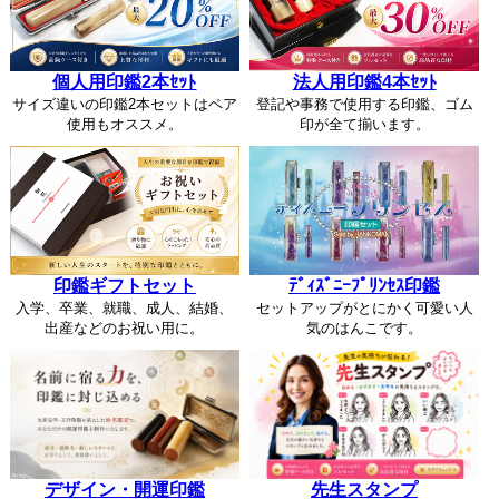
個人用印鑑2本ｾｯﾄ
法人用印鑑4本ｾｯﾄ
サイズ違いの印鑑2本セットはペア
登記や事務で使用する印鑑、ゴム
使用もオススメ。
印が全て揃います。
印鑑ギフトセット
ﾃﾞｨｽﾞﾆｰﾌﾟﾘﾝｾｽ印鑑
入学、卒業、就職、成人、結婚、
セットアップがとにかく可愛い人
出産などのお祝い用に。
気のはんこです。
デザイン・開運印鑑
先生スタンプ