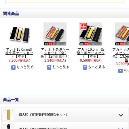
関連商品
アカネ15.0mm高
アカネ もみ皮ケー
アカネ16.5mm高
アカネ も
級牛革ケースセッ
スセット【全2
級牛革ケースセッ
スセット
ト【本革】
色】 12mm 銀行印
ト 【本革】
色】 13.5
印
7,300円(税込)
2,340円(税込)
9,560円(税込)
3,290円
もっと見る
もっと見る
もっと見る
も
商品一覧
個人印（実印/銀行印/認印/セット）