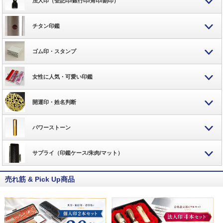
法人印（登記印/銀行印/角印/副印）
チタン印鑑
ゴム印・スタンプ
女性に人気・可愛い印鑑
開運印・姓名判断
パワーストーン
サプライ（印鑑ケース/朱肉/マット）
売れ筋 & Pick Up商品