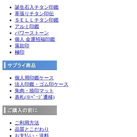
誕生石入チタン印鑑
革張りチタン印伝
ＳＥＬＬチタン印鑑
アルミ印鑑
パワーストーン
個人 金運招福印鑑
落款印
極印
個人用印鑑ケース
法人印鑑・ゴム印ケース
朱肉・捺印マット
表札(※ﾍﾟｰｼﾞ遷移)
ご利用方法
品質とこだわり
お支払い・送料