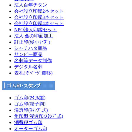
法人百年チタン
会社設立印鑑2本セット
会社設立印鑑3本セット
会社設立印鑑4本セット
NPO法人印鑑セット
法人 金の印面加工
訂正印(極小ｻｲｽﾞ)
シャチハタ商品
サンビー商品
名刺等データ制作
デジタル名刺
表札(※ﾍﾟｰｼﾞ遷移)
ゴム印(ｱｸﾘﾙ製)
ゴム印(親子判)
浸透印(ｽﾀﾝﾌﾟ式)
角印型 浸透印(ｽﾀﾝﾌﾟ式)
消費税ゴム印
オーダーゴム印