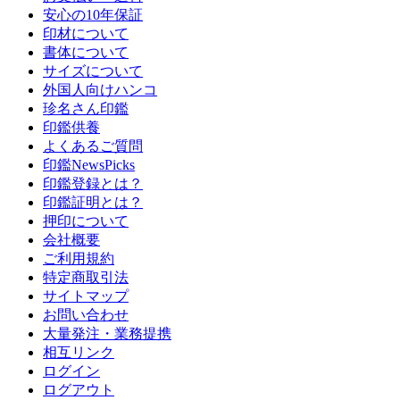
安心の10年保証
印材について
書体について
サイズについて
外国人向けハンコ
珍名さん印鑑
印鑑供養
よくあるご質問
印鑑NewsPicks
印鑑登録とは？
印鑑証明とは？
押印について
会社概要
ご利用規約
特定商取引法
サイトマップ
お問い合わせ
大量発注・業務提携
相互リンク
ログイン
ログアウト