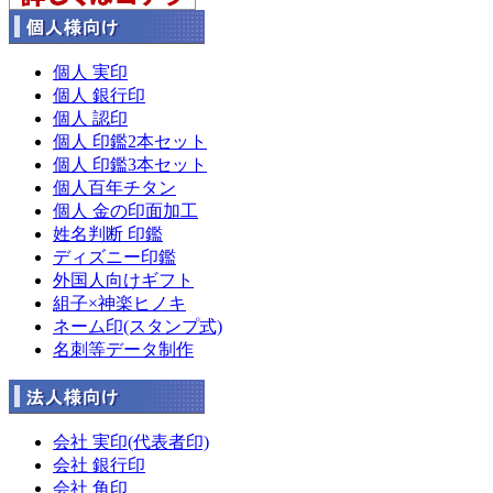
個人 実印
個人 銀行印
個人 認印
個人 印鑑2本セット
個人 印鑑3本セット
個人百年チタン
個人 金の印面加工
姓名判断 印鑑
ディズニー印鑑
外国人向けギフト
組子×神楽ヒノキ
ネーム印(スタンプ式)
名刺等データ制作
会社 実印(代表者印)
会社 銀行印
会社 角印