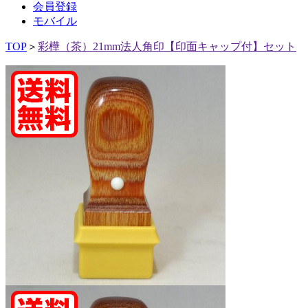
会員登録
モバイル
TOP
＞
彩樺（茶）21mm法人角印【印面キャップ付】セット