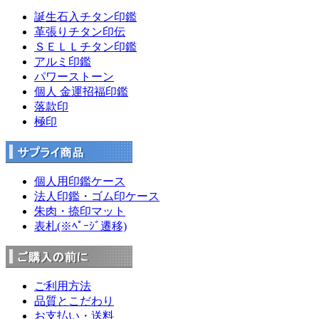
誕生石入チタン印鑑
革張りチタン印伝
ＳＥＬＬチタン印鑑
アルミ印鑑
パワーストーン
個人 金運招福印鑑
落款印
極印
個人用印鑑ケース
法人印鑑・ゴム印ケース
朱肉・捺印マット
表札(※ﾍﾟｰｼﾞ遷移)
ご利用方法
品質とこだわり
お支払い・送料