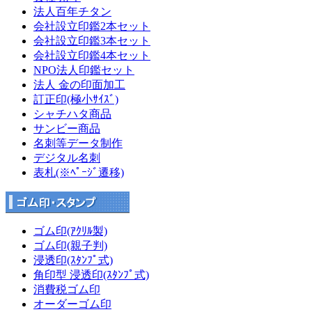
法人百年チタン
会社設立印鑑2本セット
会社設立印鑑3本セット
会社設立印鑑4本セット
NPO法人印鑑セット
法人 金の印面加工
訂正印(極小ｻｲｽﾞ)
シャチハタ商品
サンビー商品
名刺等データ制作
デジタル名刺
表札(※ﾍﾟｰｼﾞ遷移)
ゴム印(ｱｸﾘﾙ製)
ゴム印(親子判)
浸透印(ｽﾀﾝﾌﾟ式)
角印型 浸透印(ｽﾀﾝﾌﾟ式)
消費税ゴム印
オーダーゴム印