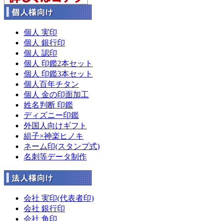
個人 実印
個人 銀行印
個人 認印
個人 印鑑2本セット
個人 印鑑3本セット
個人百年チタン
個人 金の印面加工
姓名判断 印鑑
ディズニー印鑑
外国人向けギフト
組子×神楽ヒノキ
ネーム印(スタンプ式)
名刺等データ制作
会社 実印(代表者印)
会社 銀行印
会社 角印