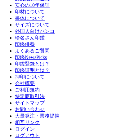
安心の10年保証
印材について
書体について
サイズについて
外国人向けハンコ
珍名さん印鑑
印鑑供養
よくあるご質問
印鑑NewsPicks
印鑑登録とは？
印鑑証明とは？
押印について
会社概要
ご利用規約
特定商取引法
サイトマップ
お問い合わせ
大量発注・業務提携
相互リンク
ログイン
ログアウト