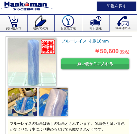
印鑑を探す
買い物カゴ
初めての方
お支払方法
即日発送
ｶｽﾀﾏｰｻﾎﾟｰﾄ
ブルーレイス 寸胴18mm
￥50,600
(税込)
ブルーレイスの効果は癒しの効果とされています。 乳白色と薄い青色
が交じり合う事により眺めるだけでも癒やされそうです。