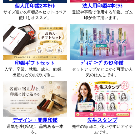
個人用印鑑2本ｾｯﾄ
法人用印鑑4本ｾｯﾄ
サイズ違いの印鑑2本セットはペア
登記や事務で使用する印鑑、ゴム
使用もオススメ。
印が全て揃います。
印鑑ギフトセット
ﾃﾞｨｽﾞﾆｰﾌﾟﾘﾝｾｽ印鑑
入学、卒業、就職、成人、結婚、
セットアップがとにかく可愛い人
出産などのお祝い用に。
気のはんこです。
デザイン・開運印鑑
先生スタンプ
運気を呼び込む、品格ある一本
先生の毎日に、使いやすいアイテ
を。
ムです。