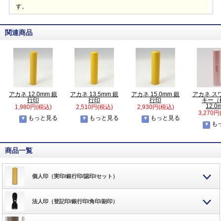
す。
関連商品
アカネ 12.0mm 銀
アカネ 13.5mm 銀
アカネ 15.0mm 銀
アカネ ス
行印
行印
行印
キー（
12.0
1,980円(税込)
2,510円(税込)
2,930円(税込)
3,270円
もっと見る
もっと見る
もっと見る
も
商品一覧
個人印（実印/銀行印/認印/セット）
法人印（登記印/銀行印/角印/副印）