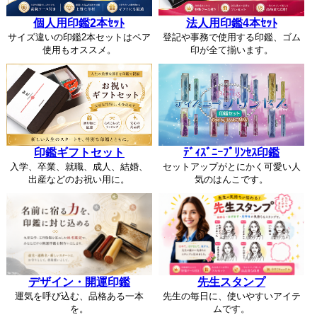
個人用印鑑2本ｾｯﾄ
法人用印鑑4本ｾｯﾄ
サイズ違いの印鑑2本セットはペア
登記や事務で使用する印鑑、ゴム
使用もオススメ。
印が全て揃います。
印鑑ギフトセット
ﾃﾞｨｽﾞﾆｰﾌﾟﾘﾝｾｽ印鑑
入学、卒業、就職、成人、結婚、
セットアップがとにかく可愛い人
出産などのお祝い用に。
気のはんこです。
デザイン・開運印鑑
先生スタンプ
運気を呼び込む、品格ある一本
先生の毎日に、使いやすいアイテ
を。
ムです。