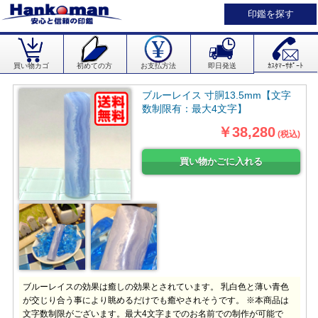
印鑑を探す
買い物カゴ
初めての方
お支払方法
即日発送
ｶｽﾀﾏｰｻﾎﾟｰﾄ
ブルーレイス 寸胴13.5mm【文字
数制限有：最大4文字】
￥38,280
(税込)
ブルーレイスの効果は癒しの効果とされています。 乳白色と薄い青色
が交じり合う事により眺めるだけでも癒やされそうです。 ※本商品は
文字数制限がございます。最大4文字までのお名前での制作が可能で