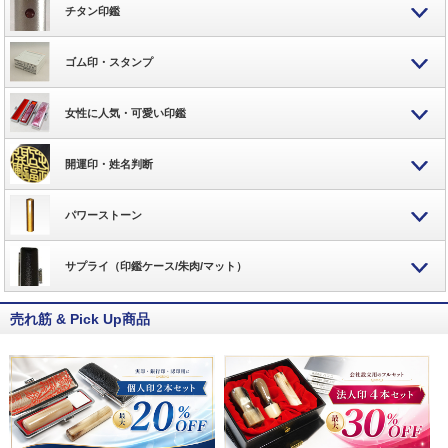
チタン印鑑
ゴム印・スタンプ
女性に人気・可愛い印鑑
開運印・姓名判断
パワーストーン
サプライ（印鑑ケース/朱肉/マット）
売れ筋 & Pick Up商品