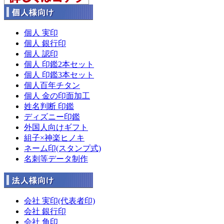
個人 実印
個人 銀行印
個人 認印
個人 印鑑2本セット
個人 印鑑3本セット
個人百年チタン
個人 金の印面加工
姓名判断 印鑑
ディズニー印鑑
外国人向けギフト
組子×神楽ヒノキ
ネーム印(スタンプ式)
名刺等データ制作
会社 実印(代表者印)
会社 銀行印
会社 角印