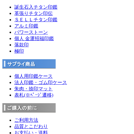
誕生石入チタン印鑑
革張りチタン印伝
ＳＥＬＬチタン印鑑
アルミ印鑑
パワーストーン
個人 金運招福印鑑
落款印
極印
個人用印鑑ケース
法人印鑑・ゴム印ケース
朱肉・捺印マット
表札(※ﾍﾟｰｼﾞ遷移)
ご利用方法
品質とこだわり
お支払い・送料