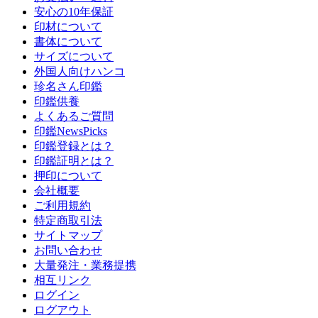
安心の10年保証
印材について
書体について
サイズについて
外国人向けハンコ
珍名さん印鑑
印鑑供養
よくあるご質問
印鑑NewsPicks
印鑑登録とは？
印鑑証明とは？
押印について
会社概要
ご利用規約
特定商取引法
サイトマップ
お問い合わせ
大量発注・業務提携
相互リンク
ログイン
ログアウト