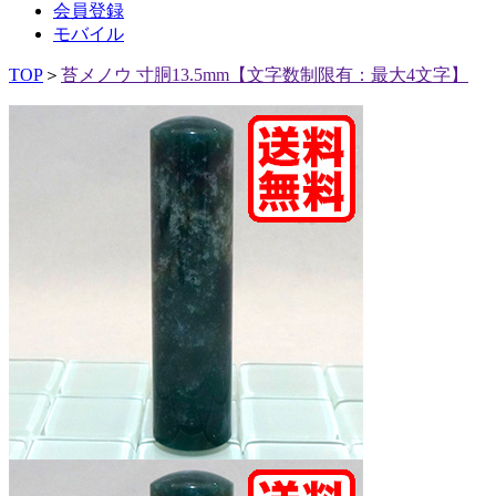
会員登録
モバイル
TOP
＞
苔メノウ 寸胴13.5mm【文字数制限有：最大4文字】