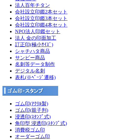
法人百年チタン
会社設立印鑑2本セット
会社設立印鑑3本セット
会社設立印鑑4本セット
NPO法人印鑑セット
法人 金の印面加工
訂正印(極小ｻｲｽﾞ)
シャチハタ商品
サンビー商品
名刺等データ制作
デジタル名刺
表札(※ﾍﾟｰｼﾞ遷移)
ゴム印(ｱｸﾘﾙ製)
ゴム印(親子判)
浸透印(ｽﾀﾝﾌﾟ式)
角印型 浸透印(ｽﾀﾝﾌﾟ式)
消費税ゴム印
オーダーゴム印