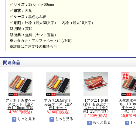
✅
サイズ：
18.0mm×60mm
✅
形状：
天丸
✅
ケース：
黒色もみ皮
✅
彫刻：
外枠（最大30文字）、内枠（最大10文字）
◎ 用途：
実印
◎ 送料：
無料（ヤマト運輸）
※カタカナ・アルファベットにも対応
※詳細はご注文後の相談も可
関連商品
アカネ もみ皮ケー
アカネ16.5mmも
【アグニ】彩樺
天然黒水
スセット 【全2
み皮ケース【全2
（赤）もみ皮ケー
ち）18.
色】15mm 実印
色】セット
スセット【全2
皮ケース
色】15mm 実印
色】セ
4,760円(税込)
6,160円(税込)
5,490円(税込)
15,970
もっと見る
もっと見る
もっと見る
も