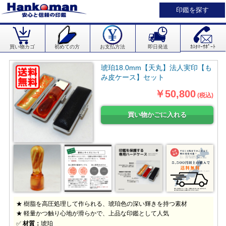
印鑑を探す
買い物カゴ
初めての方
お支払方法
即日発送
ｶｽﾀﾏｰｻﾎﾟｰﾄ
琥珀18.0mm【天丸】法人実印【も
み皮ケース】セット
￥50,800
(税込)
★ 樹脂を高圧処理して作られる、琥珀色の深い輝きを持つ素材
★ 軽量かつ触り心地が滑らかで、上品な印鑑として人気
✅
材質：
琥珀