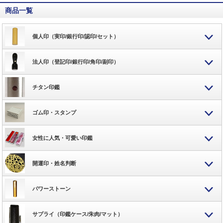
商品一覧
個人印（実印/銀行印/認印/セット）
法人印（登記印/銀行印/角印/副印）
チタン印鑑
ゴム印・スタンプ
女性に人気・可愛い印鑑
開運印・姓名判断
パワーストーン
サプライ（印鑑ケース/朱肉/マット）