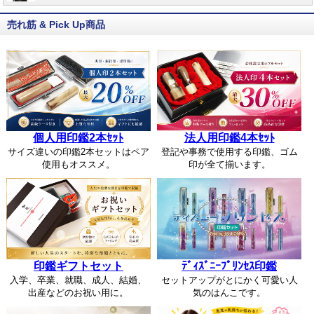
売れ筋 & Pick Up商品
個人用印鑑2本ｾｯﾄ
法人用印鑑4本ｾｯﾄ
サイズ違いの印鑑2本セットはペア
登記や事務で使用する印鑑、ゴム
使用もオススメ。
印が全て揃います。
印鑑ギフトセット
ﾃﾞｨｽﾞﾆｰﾌﾟﾘﾝｾｽ印鑑
入学、卒業、就職、成人、結婚、
セットアップがとにかく可愛い人
出産などのお祝い用に。
気のはんこです。