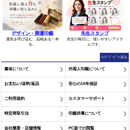
デザイン・開運印鑑
先生スタンプ
運気を呼び込む、品格ある一本
先生の毎日に、使いやすいアイテ
を。
ムです。
ﾄｯﾌﾟﾍﾟｰｼﾞへ戻る
書体について
外国人印鑑について
お支払い/送料/返品
安心の10年保証
ご利用規約
カスタマーサポート
特定商取引法
印鑑供養について
会社概要・店舗情報
PC版での閲覧