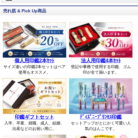
売れ筋 & Pick Up商品
個人用印鑑2本ｾｯﾄ
法人用印鑑4本ｾｯﾄ
サイズ違いの印鑑2本セットはペア
登記や事務で使用する印鑑、ゴム
使用もオススメ。
印が全て揃います。
印鑑ギフトセット
ﾃﾞｨｽﾞﾆｰﾌﾟﾘﾝｾｽ印鑑
入学、卒業、就職、成人、結婚、
セットアップがとにかく可愛い人
出産などのお祝い用に。
気のはんこです。