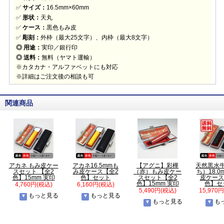
✅
サイズ：
16.5mm×60mm
✅
形状：
天丸
✅
ケース：
黒色もみ皮
✅
彫刻：
外枠（最大25文字）、内枠（最大8文字）
◎ 用途：
実印／銀行印
◎ 送料：
無料（ヤマト運輸）
※カタカナ・アルファベットにも対応
※詳細はご注文後の相談も可
関連商品
アカネ もみ皮ケー
アカネ16.5mmも
【アグニ】彩樺
天然黒水
スセット 【全2
み皮ケース【全2
（赤）もみ皮ケー
ち）18.
色】15mm 実印
色】セット
スセット【全2
皮ケース
色】15mm 実印
色】セ
4,760円(税込)
6,160円(税込)
5,490円(税込)
15,970
もっと見る
もっと見る
もっと見る
も