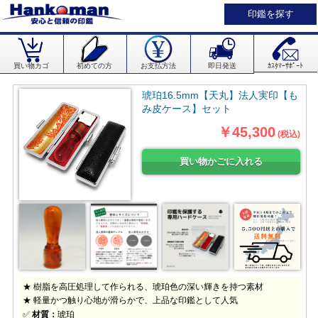
印鑑を探す
買い物カゴ
初めての方
お支払方法
即日発送
ｶｽﾀﾏｰｻﾎﾟｰﾄ
琥珀16.5mm【天丸】法人実印【も
み皮ケース】セット
￥45,300
(税込)
★ 樹脂を高圧処理して作られる、琥珀色の深い輝きを持つ素材
★ 軽量かつ触り心地が滑らかで、上品な印鑑として人気
✅
材質：
琥珀