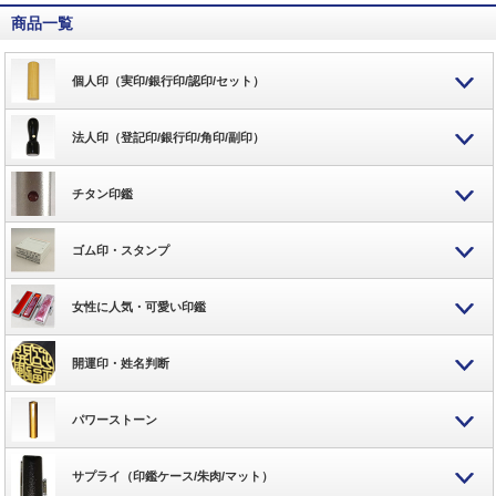
商品一覧
個人印（実印/銀行印/認印/セット）
法人印（登記印/銀行印/角印/副印）
チタン印鑑
ゴム印・スタンプ
女性に人気・可愛い印鑑
開運印・姓名判断
パワーストーン
サプライ（印鑑ケース/朱肉/マット）