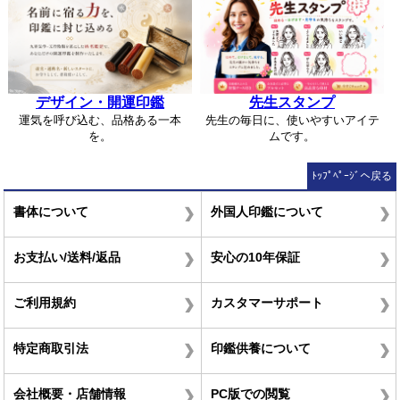
デザイン・開運印鑑
先生スタンプ
運気を呼び込む、品格ある一本
先生の毎日に、使いやすいアイテ
を。
ムです。
ﾄｯﾌﾟﾍﾟｰｼﾞへ戻る
書体について
外国人印鑑について
お支払い/送料/返品
安心の10年保証
ご利用規約
カスタマーサポート
特定商取引法
印鑑供養について
会社概要・店舗情報
PC版での閲覧