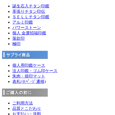
誕生石入チタン印鑑
革張りチタン印伝
ＳＥＬＬチタン印鑑
アルミ印鑑
パワーストーン
個人 金運招福印鑑
落款印
極印
個人用印鑑ケース
法人印鑑・ゴム印ケース
朱肉・捺印マット
表札(※ﾍﾟｰｼﾞ遷移)
ご利用方法
品質とこだわり
お支払い・送料