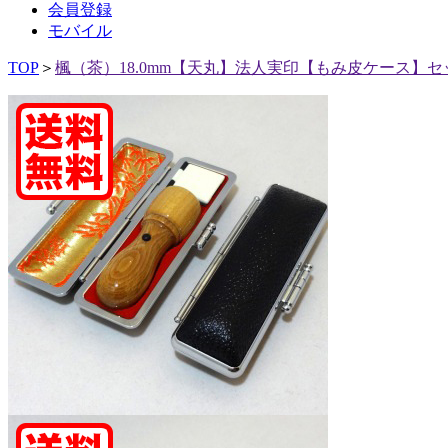
会員登録
モバイル
TOP
＞
楓（茶）18.0mm【天丸】法人実印【もみ皮ケース】セ