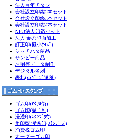
法人百年チタン
会社設立印鑑2本セット
会社設立印鑑3本セット
会社設立印鑑4本セット
NPO法人印鑑セット
法人 金の印面加工
訂正印(極小ｻｲｽﾞ)
シャチハタ商品
サンビー商品
名刺等データ制作
デジタル名刺
表札(※ﾍﾟｰｼﾞ遷移)
ゴム印(ｱｸﾘﾙ製)
ゴム印(親子判)
浸透印(ｽﾀﾝﾌﾟ式)
角印型 浸透印(ｽﾀﾝﾌﾟ式)
消費税ゴム印
オーダーゴム印