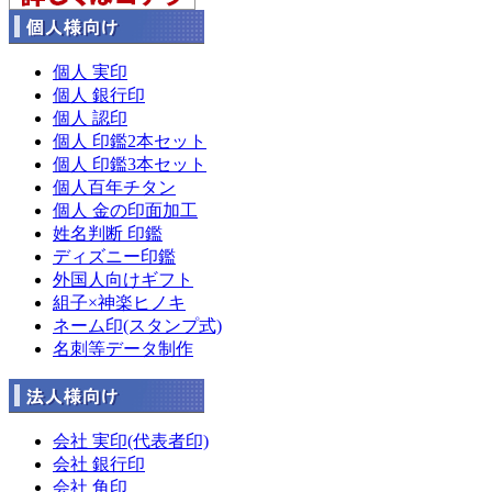
個人 実印
個人 銀行印
個人 認印
個人 印鑑2本セット
個人 印鑑3本セット
個人百年チタン
個人 金の印面加工
姓名判断 印鑑
ディズニー印鑑
外国人向けギフト
組子×神楽ヒノキ
ネーム印(スタンプ式)
名刺等データ制作
会社 実印(代表者印)
会社 銀行印
会社 角印