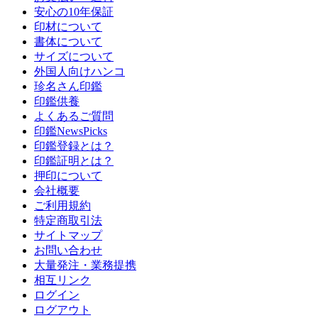
安心の10年保証
印材について
書体について
サイズについて
外国人向けハンコ
珍名さん印鑑
印鑑供養
よくあるご質問
印鑑NewsPicks
印鑑登録とは？
印鑑証明とは？
押印について
会社概要
ご利用規約
特定商取引法
サイトマップ
お問い合わせ
大量発注・業務提携
相互リンク
ログイン
ログアウト