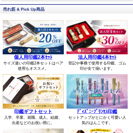
売れ筋 & Pick Up商品
個人用印鑑2本ｾｯﾄ
法人用印鑑4本ｾｯﾄ
サイズ違いの印鑑2本セットはペア
登記や事務で使用する印鑑、ゴム
使用もオススメ。
印が全て揃います。
印鑑ギフトセット
ﾃﾞｨｽﾞﾆｰﾌﾟﾘﾝｾｽ印鑑
入学、卒業、就職、成人、結婚、
セットアップがとにかく可愛い人
出産などのお祝い用に。
気のはんこです。