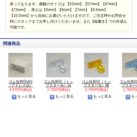
承っております。横幅のサイズは 【52mm】【57mm】【67mm】
【73mm】、厚さは【5mm】【6mm】【7mm】【8.5mm】
【10.5mm】から自由にお選びいただけますので、ご注文時やお問合せ
時にスタッフまでお申し付けくださいませ。また【縦書き】での作成も
可能です。
関連商品
ゴム住所印4行
ゴム住所印（トッ
ゴム住所印（トッ
ゴム住所
（アドレス台）
プスター台）白
プスター台）橙
プスター
4,970円(税込)
2,760円(税込)
2,760円(税込)
2,760円
もっと見る
もっと見る
もっと見る
も