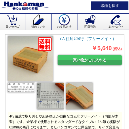
印鑑を探す
買い物カゴ
初めての方
お支払方法
即日発送
ｶｽﾀﾏｰｻﾎﾟｰﾄ
ゴム住所印4行（フリーメイト）
￥5,640
(税込)
4行編成で取り外しや組み換えが自由なゴム印フリーメイト（内部が木
製）です。企業様で使用されるスタンダードなタイプのゴム印で横幅が
62mmの商品になります。またハンコマンでは同金額で、サイズ変更も