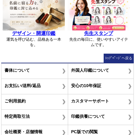
デザイン・開運印鑑
先生スタンプ
運気を呼び込む、品格ある一本
先生の毎日に、使いやすいアイテ
を。
ムです。
ﾄｯﾌﾟﾍﾟｰｼﾞへ戻る
書体について
外国人印鑑について
お支払い/送料/返品
安心の10年保証
ご利用規約
カスタマーサポート
特定商取引法
印鑑供養について
会社概要・店舗情報
PC版での閲覧