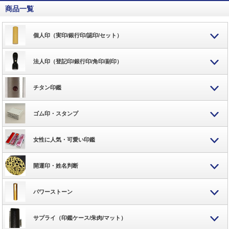
商品一覧
個人印（実印/銀行印/認印/セット）
法人印（登記印/銀行印/角印/副印）
チタン印鑑
ゴム印・スタンプ
女性に人気・可愛い印鑑
開運印・姓名判断
パワーストーン
サプライ（印鑑ケース/朱肉/マット）