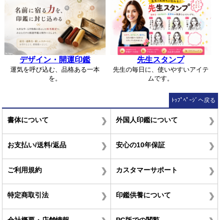
デザイン・開運印鑑
先生スタンプ
運気を呼び込む、品格ある一本
先生の毎日に、使いやすいアイテ
を。
ムです。
ﾄｯﾌﾟﾍﾟｰｼﾞへ戻る
書体について
外国人印鑑について
お支払い/送料/返品
安心の10年保証
ご利用規約
カスタマーサポート
特定商取引法
印鑑供養について
会社概要・店舗情報
PC版での閲覧