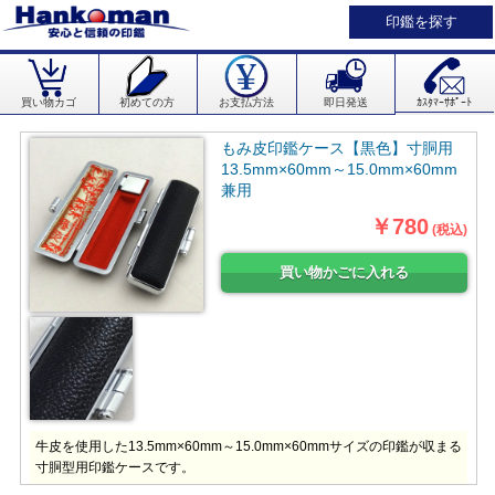
印鑑を探す
買い物カゴ
初めての方
お支払方法
即日発送
ｶｽﾀﾏｰｻﾎﾟｰﾄ
もみ皮印鑑ケース【黒色】寸胴用
13.5mm×60mm～15.0mm×60mm
兼用
￥780
(税込)
牛皮を使用した13.5mm×60mm～15.0mm×60mmサイズの印鑑が収まる
寸胴型用印鑑ケースです。