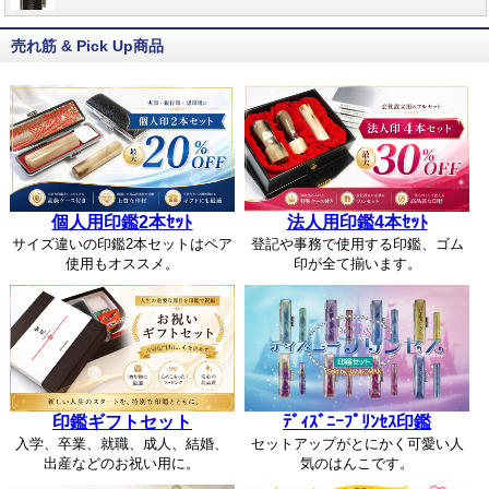
売れ筋 & Pick Up商品
個人用印鑑2本ｾｯﾄ
法人用印鑑4本ｾｯﾄ
サイズ違いの印鑑2本セットはペア
登記や事務で使用する印鑑、ゴム
使用もオススメ。
印が全て揃います。
印鑑ギフトセット
ﾃﾞｨｽﾞﾆｰﾌﾟﾘﾝｾｽ印鑑
入学、卒業、就職、成人、結婚、
セットアップがとにかく可愛い人
出産などのお祝い用に。
気のはんこです。