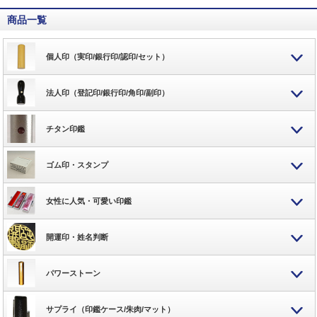
商品一覧
個人印（実印/銀行印/認印/セット）
法人印（登記印/銀行印/角印/副印）
チタン印鑑
ゴム印・スタンプ
女性に人気・可愛い印鑑
開運印・姓名判断
パワーストーン
サプライ（印鑑ケース/朱肉/マット）