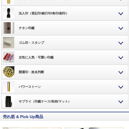
法人印（登記印/銀行印/角印/副印）
チタン印鑑
ゴム印・スタンプ
女性に人気・可愛い印鑑
開運印・姓名判断
パワーストーン
サプライ（印鑑ケース/朱肉/マット）
売れ筋 & Pick Up商品