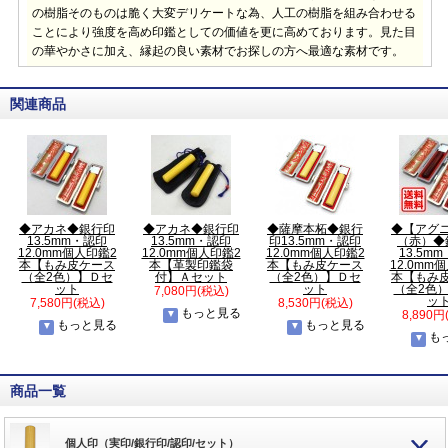
の樹脂そのものは脆く大変デリケートな為、人工の樹脂を組み合わせる
ことにより強度を高め印鑑としての価値を更に高めております。見た目
の華やかさに加え、縁起の良い素材でお探しの方へ最適な素材です。
関連商品
◆アカネ◆銀行印
◆アカネ◆銀行印
◆薩摩本柘◆銀行
◆【アグ
13.5mm・認印
13.5mm・認印
印13.5mm・認印
（赤）◆
12.0mm個人印鑑2
12.0mm個人印鑑2
12.0mm個人印鑑2
13.5m
本【もみ皮ケース
本【革製印鑑袋
本【もみ皮ケース
12.0mm
（全2色）】Ｄセ
付】Ａセット
（全2色）】Ｄセ
本【もみ
ット
ット
（全2色
7,080円(税込)
ッ
7,580円(税込)
8,530円(税込)
もっと見る
8,890円
もっと見る
もっと見る
も
商品一覧
個人印（実印/銀行印/認印/セット）