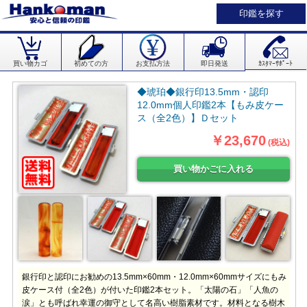
印鑑を探す
買い物カゴ
初めての方
お支払方法
即日発送
ｶｽﾀﾏｰｻﾎﾟｰﾄ
◆琥珀◆銀行印13.5mm・認印
12.0mm個人印鑑2本【もみ皮ケー
ス（全2色）】Ｄセット
￥23,670
(税込)
銀行印と認印にお勧めの13.5mm×60mm・12.0mm×60mmサイズにもみ
皮ケース付（全2色）が付いた印鑑2本セット。「太陽の石」「人魚の
涙」とも呼ばれ幸運の御守として名高い樹脂素材です。材料となる樹木