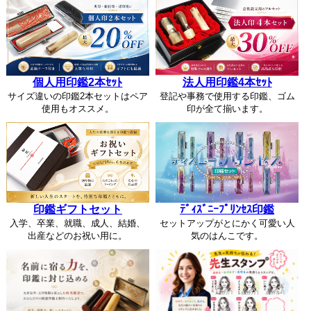
個人用印鑑2本ｾｯﾄ
法人用印鑑4本ｾｯﾄ
サイズ違いの印鑑2本セットはペア
登記や事務で使用する印鑑、ゴム
使用もオススメ。
印が全て揃います。
印鑑ギフトセット
ﾃﾞｨｽﾞﾆｰﾌﾟﾘﾝｾｽ印鑑
入学、卒業、就職、成人、結婚、
セットアップがとにかく可愛い人
出産などのお祝い用に。
気のはんこです。