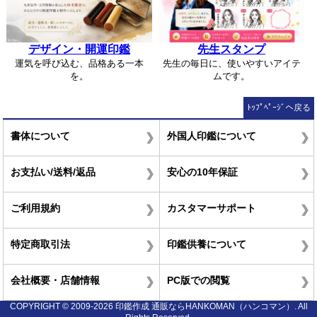
デザイン・開運印鑑
先生スタンプ
運気を呼び込む、品格ある一本
先生の毎日に、使いやすいアイテ
を。
ムです。
ﾄｯﾌﾟﾍﾟｰｼﾞへ戻る
書体について
外国人印鑑について
お支払い/送料/返品
安心の10年保証
ご利用規約
カスタマーサポート
特定商取引法
印鑑供養について
会社概要・店舗情報
PC版での閲覧
COPYRIGHT © 2009-2026 印鑑作成 通販ならHANKOMAN（ハンコマン）. All