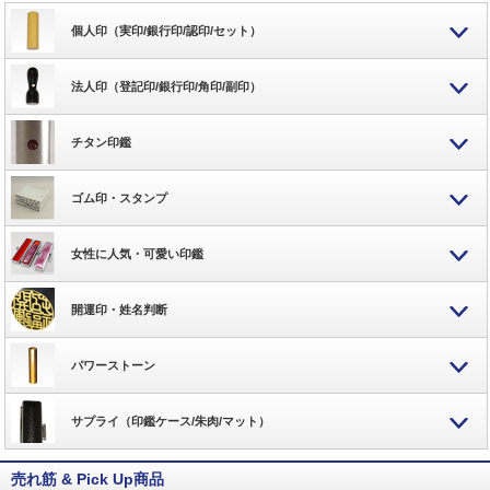
個人印（実印/銀行印/認印/セット）
法人印（登記印/銀行印/角印/副印）
チタン印鑑
ゴム印・スタンプ
女性に人気・可愛い印鑑
開運印・姓名判断
パワーストーン
サプライ（印鑑ケース/朱肉/マット）
売れ筋 & Pick Up商品