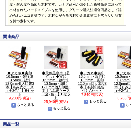
度・耐久度を高めた木材です。カナダ政府が発令した森林条例に沿って
出材されたハードメイプルを使用し、グリーン購入法適合商品として認
められたエコ素材です。木材ながら角素材や金属素材にも劣らない品質
を持つ素材です。
関連商品
◆アカネ◆実印
◆天然黒水牛（芯
◆アカネ◆実印
◆アカネ
16.5mm・銀行印
持ち）◆実印
16.5mm・銀行印
15.0m
13.5mm・認印
16.5mm・銀行印
13.5mm・認印
13.5m
12.0mm個人印鑑3
13.5mm・認印
12.0mm個人印鑑3
12.0mm
本【もみ皮ケース
12.0mm個人印鑑3
本【革製印鑑袋
本【もみ
（全2色）】Bセッ
本【もみ皮ケース
付】Aセット
（全2色）
ト
（全2色）】Bセッ
ト
7,840円(税込)
ト
9,280円(税込)
8,780円
もっと見る
25,940円(税込)
もっと見る
も
もっと見る
商品一覧