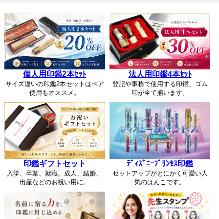
個人用印鑑2本ｾｯﾄ
法人用印鑑4本ｾｯﾄ
サイズ違いの印鑑2本セットはペア
登記や事務で使用する印鑑、ゴム
使用もオススメ。
印が全て揃います。
印鑑ギフトセット
ﾃﾞｨｽﾞﾆｰﾌﾟﾘﾝｾｽ印鑑
入学、卒業、就職、成人、結婚、
セットアップがとにかく可愛い人
出産などのお祝い用に。
気のはんこです。