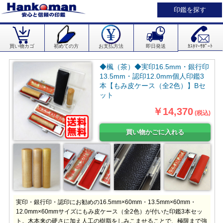
印鑑を探す
買い物カゴ
初めての方
お支払方法
即日発送
ｶｽﾀﾏｰｻﾎﾟｰﾄ
◆楓（茶）◆実印16.5mm・銀行印
13.5mm・認印12.0mm個人印鑑3
本【もみ皮ケース（全2色）】Bセ
ット
￥14,370
(税込)
実印・銀行印・認印にお勧めの16.5mm×60mm・13.5mm×60mm・
12.0mm×60mmサイズにもみ皮ケース（全2色）が付いた印鑑3本セッ
ト。木本来の硬さに加え人工の樹脂をしみこませることで、極限まで強