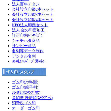
法人百年チタン
会社設立印鑑2本セット
会社設立印鑑3本セット
会社設立印鑑4本セット
NPO法人印鑑セット
法人 金の印面加工
訂正印(極小ｻｲｽﾞ)
シャチハタ商品
サンビー商品
名刺等データ制作
デジタル名刺
表札(※ﾍﾟｰｼﾞ遷移)
ゴム印(ｱｸﾘﾙ製)
ゴム印(親子判)
浸透印(ｽﾀﾝﾌﾟ式)
角印型 浸透印(ｽﾀﾝﾌﾟ式)
消費税ゴム印
オーダーゴム印