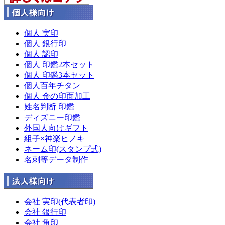
個人 実印
個人 銀行印
個人 認印
個人 印鑑2本セット
個人 印鑑3本セット
個人百年チタン
個人 金の印面加工
姓名判断 印鑑
ディズニー印鑑
外国人向けギフト
組子×神楽ヒノキ
ネーム印(スタンプ式)
名刺等データ制作
会社 実印(代表者印)
会社 銀行印
会社 角印