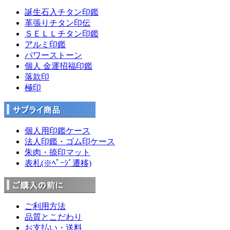
誕生石入チタン印鑑
革張りチタン印伝
ＳＥＬＬチタン印鑑
アルミ印鑑
パワーストーン
個人 金運招福印鑑
落款印
極印
個人用印鑑ケース
法人印鑑・ゴム印ケース
朱肉・捺印マット
表札(※ﾍﾟｰｼﾞ遷移)
ご利用方法
品質とこだわり
お支払い・送料