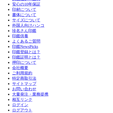
安心の10年保証
印材について
書体について
サイズについて
外国人向けハンコ
珍名さん印鑑
印鑑供養
よくあるご質問
印鑑NewsPicks
印鑑登録とは？
印鑑証明とは？
押印について
会社概要
ご利用規約
特定商取引法
サイトマップ
お問い合わせ
大量発注・業務提携
相互リンク
ログイン
ログアウト