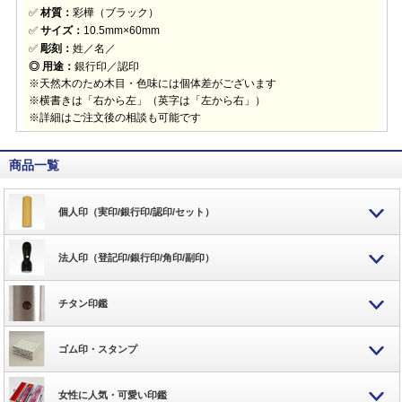
✅
材質：
彩樺（ブラック）
✅
サイズ：
10.5mm×60mm
✅
彫刻：
姓／名／
◎ 用途：
銀行印／認印
※天然木のため木目・色味には個体差がございます
※横書きは「右から左」（英字は「左から右」）
※詳細はご注文後の相談も可能です
商品一覧
個人印（実印/銀行印/認印/セット）
法人印（登記印/銀行印/角印/副印）
チタン印鑑
ゴム印・スタンプ
女性に人気・可愛い印鑑