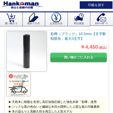
印鑑を探す
買い物カゴ
初めての方
お支払方法
即日発送
ｶｽﾀﾏｰｻﾎﾟｰﾄ
彩樺（ブラック）10.5mm【文字数
制限有：最大3文字】
￥4,450
(税込)
★ 天然木に樹脂を含浸し高圧加熱圧縮した強化木材「彩樺」使用
★ シックな黒の色合いと繊細な木目が調和した上質な個人印鑑素材
★ 木の温もりと高耐久性を両立した人気モデル