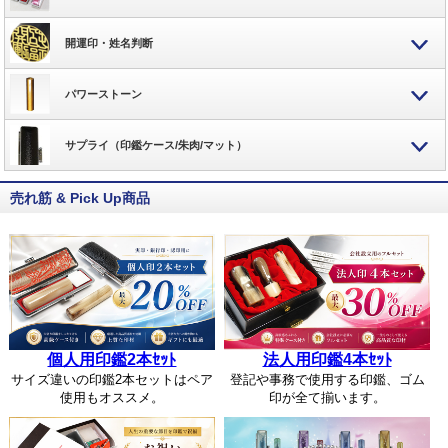
開運印・姓名判断
パワーストーン
サプライ（印鑑ケース/朱肉/マット）
売れ筋 & Pick Up商品
個人用印鑑2本ｾｯﾄ
法人用印鑑4本ｾｯﾄ
サイズ違いの印鑑2本セットはペア
登記や事務で使用する印鑑、ゴム
使用もオススメ。
印が全て揃います。