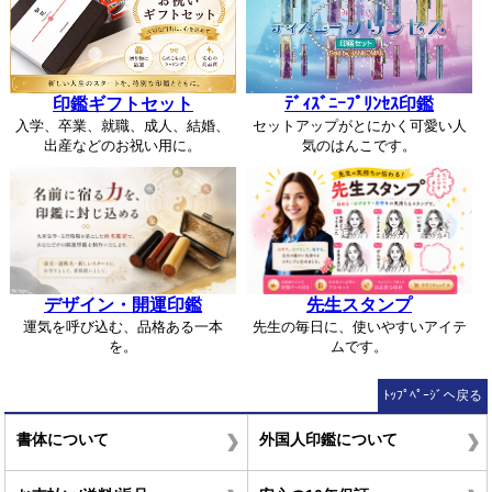
印鑑ギフトセット
ﾃﾞｨｽﾞﾆｰﾌﾟﾘﾝｾｽ印鑑
入学、卒業、就職、成人、結婚、
セットアップがとにかく可愛い人
出産などのお祝い用に。
気のはんこです。
デザイン・開運印鑑
先生スタンプ
運気を呼び込む、品格ある一本
先生の毎日に、使いやすいアイテ
を。
ムです。
ﾄｯﾌﾟﾍﾟｰｼﾞへ戻る
書体について
外国人印鑑について