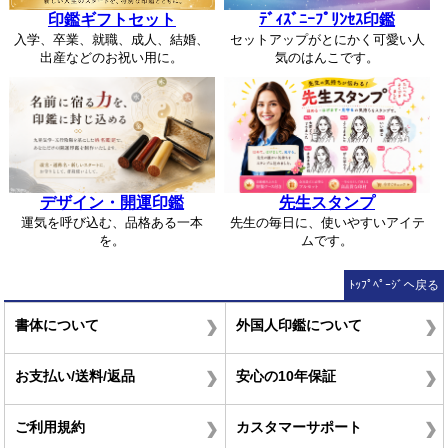
印鑑ギフトセット
ﾃﾞｨｽﾞﾆｰﾌﾟﾘﾝｾｽ印鑑
入学、卒業、就職、成人、結婚、
セットアップがとにかく可愛い人
出産などのお祝い用に。
気のはんこです。
デザイン・開運印鑑
先生スタンプ
運気を呼び込む、品格ある一本
先生の毎日に、使いやすいアイテ
を。
ムです。
ﾄｯﾌﾟﾍﾟｰｼﾞへ戻る
書体について
外国人印鑑について
お支払い/送料/返品
安心の10年保証
ご利用規約
カスタマーサポート