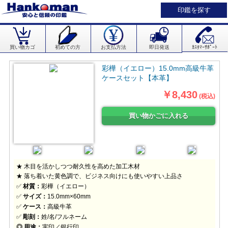
印鑑を探す
買い物カゴ
初めての方
お支払方法
即日発送
ｶｽﾀﾏｰｻﾎﾟｰﾄ
彩樺（イエロー）15.0mm高級牛革
ケースセット【本革】
￥8,430
(税込)
★ 木目を活かしつつ耐久性を高めた加工木材
★ 落ち着いた黄色調で、ビジネス向けにも使いやすい上品さ
✅
材質：
彩樺（イエロー）
✅
サイズ：
15.0mm×60mm
✅
ケース：
高級牛革
✅
彫刻：
姓/名/フルネーム
◎ 用途：
実印／銀行印