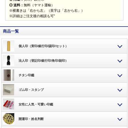
◎ 送料：
無料（ヤマト運輸）
※横書きは「右から左」（英字は「左から右」）
※詳細はご注文後の相談も可"
商品一覧
個人印（実印/銀行印/認印/セット）
法人印（登記印/銀行印/角印/副印）
チタン印鑑
ゴム印・スタンプ
女性に人気・可愛い印鑑
開運印・姓名判断