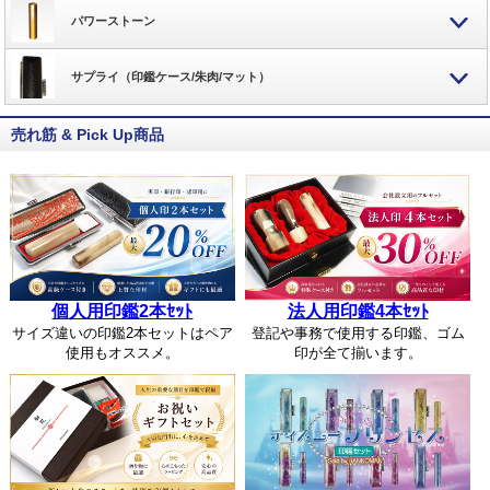
パワーストーン
サプライ（印鑑ケース/朱肉/マット）
売れ筋 & Pick Up商品
個人用印鑑2本ｾｯﾄ
法人用印鑑4本ｾｯﾄ
サイズ違いの印鑑2本セットはペア
登記や事務で使用する印鑑、ゴム
使用もオススメ。
印が全て揃います。