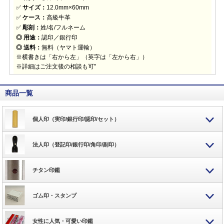
✅
サイズ：
12.0mm×60mm
✅
ケース：
高級牛革
✅
彫刻：
姓/名/フルネーム
◎ 用途：
認印／銀行印
◎ 送料：
無料（ヤマト運輸）
※横書きは「右から左」（英字は「左から右」）
※詳細はご注文後の相談も可"
商品一覧
個人印（実印/銀行印/認印/セット）
法人印（登記印/銀行印/角印/副印）
チタン印鑑
ゴム印・スタンプ
女性に人気・可愛い印鑑