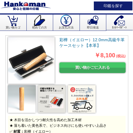
印鑑を探す
買い物カゴ
初めての方
お支払方法
即日発送
ｶｽﾀﾏｰｻﾎﾟｰﾄ
彩樺（イエロー）12.0mm高級牛革
ケースセット【本革】
￥8,100
(税込)
★ 木目を活かしつつ耐久性を高めた加工木材
★ 落ち着いた黄色系で、ビジネス向けにも使いやすい上品さ
✅
材質：
彩樺（イエロー）