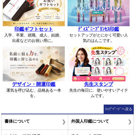
印鑑ギフトセット
ﾃﾞｨｽﾞﾆｰﾌﾟﾘﾝｾｽ印鑑
入学、卒業、就職、成人、結婚、
セットアップがとにかく可愛い人
出産などのお祝い用に。
気のはんこです。
デザイン・開運印鑑
先生スタンプ
運気を呼び込む、品格ある一本
先生の毎日に、使いやすいアイテ
を。
ムです。
ﾄｯﾌﾟﾍﾟｰｼﾞへ戻る
書体について
外国人印鑑について