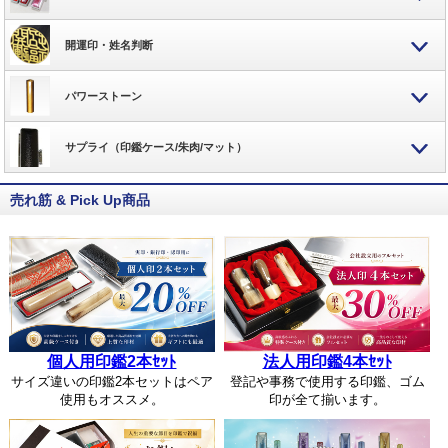
開運印・姓名判断
パワーストーン
サプライ（印鑑ケース/朱肉/マット）
売れ筋 & Pick Up商品
個人用印鑑2本ｾｯﾄ
法人用印鑑4本ｾｯﾄ
サイズ違いの印鑑2本セットはペア
登記や事務で使用する印鑑、ゴム
使用もオススメ。
印が全て揃います。