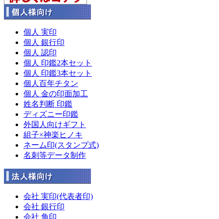
個人 実印
個人 銀行印
個人 認印
個人 印鑑2本セット
個人 印鑑3本セット
個人百年チタン
個人 金の印面加工
姓名判断 印鑑
ディズニー印鑑
外国人向けギフト
組子×神楽ヒノキ
ネーム印(スタンプ式)
名刺等データ制作
会社 実印(代表者印)
会社 銀行印
会社 角印