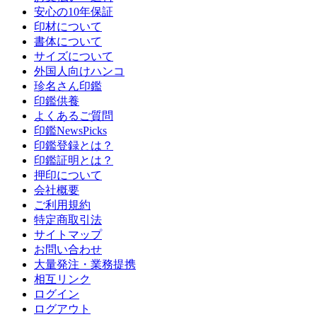
安心の10年保証
印材について
書体について
サイズについて
外国人向けハンコ
珍名さん印鑑
印鑑供養
よくあるご質問
印鑑NewsPicks
印鑑登録とは？
印鑑証明とは？
押印について
会社概要
ご利用規約
特定商取引法
サイトマップ
お問い合わせ
大量発注・業務提携
相互リンク
ログイン
ログアウト