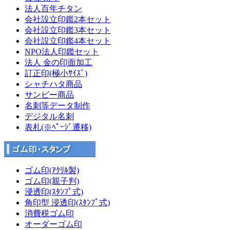
法人百年チタン
会社設立印鑑2本セット
会社設立印鑑3本セット
会社設立印鑑4本セット
NPO法人印鑑セット
法人 金の印面加工
訂正印(極小ｻｲｽﾞ)
シャチハタ商品
サンビー商品
名刺等データ制作
デジタル名刺
表札(※ﾍﾟｰｼﾞ遷移)
ゴム印(ｱｸﾘﾙ製)
ゴム印(親子判)
浸透印(ｽﾀﾝﾌﾟ式)
角印型 浸透印(ｽﾀﾝﾌﾟ式)
消費税ゴム印
オーダーゴム印