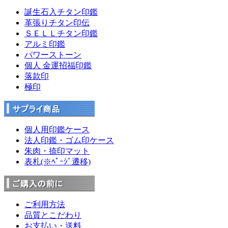
誕生石入チタン印鑑
革張りチタン印伝
ＳＥＬＬチタン印鑑
アルミ印鑑
パワーストーン
個人 金運招福印鑑
落款印
極印
個人用印鑑ケース
法人印鑑・ゴム印ケース
朱肉・捺印マット
表札(※ﾍﾟｰｼﾞ遷移)
ご利用方法
品質とこだわり
お支払い・送料