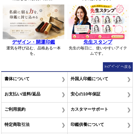
デザイン・開運印鑑
先生スタンプ
運気を呼び込む、品格ある一本
先生の毎日に、使いやすいアイテ
を。
ムです。
ﾄｯﾌﾟﾍﾟｰｼﾞへ戻る
書体について
外国人印鑑について
お支払い/送料/返品
安心の10年保証
ご利用規約
カスタマーサポート
特定商取引法
印鑑供養について