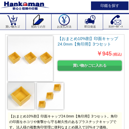
印鑑を探す
買い物カゴ
初めての方
お支払方法
即日発送
ｶｽﾀﾏｰｻﾎﾟｰﾄ
【おまとめ10%割】印面キャップ
24.0mm【角印用】3つセット
￥945
(税込)
【おまとめ10%割】印面キャップ24.0mm【角印用】3つセット。角印
の印面をホコリや衝撃から守る耐久性のあるプラスチックキャップで
す。法人様の複数角印管理に便利なまとめ購入で10%オフ価格。