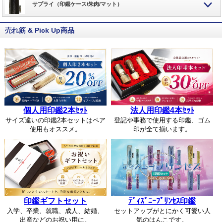
サプライ（印鑑ケース/朱肉/マット）
売れ筋 & Pick Up商品
個人用印鑑2本ｾｯﾄ
法人用印鑑4本ｾｯﾄ
サイズ違いの印鑑2本セットはペア
登記や事務で使用する印鑑、ゴム
使用もオススメ。
印が全て揃います。
印鑑ギフトセット
ﾃﾞｨｽﾞﾆｰﾌﾟﾘﾝｾｽ印鑑
入学、卒業、就職、成人、結婚、
セットアップがとにかく可愛い人
出産などのお祝い用に。
気のはんこです。