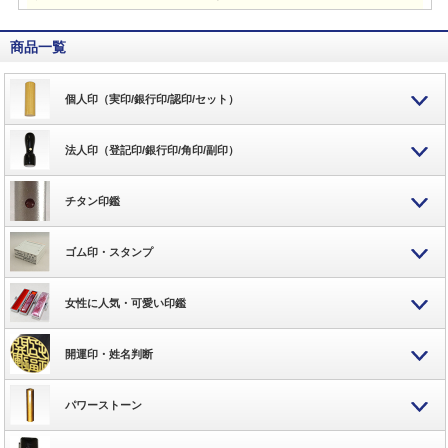
商品一覧
個人印（実印/銀行印/認印/セット）
法人印（登記印/銀行印/角印/副印）
チタン印鑑
ゴム印・スタンプ
女性に人気・可愛い印鑑
開運印・姓名判断
パワーストーン