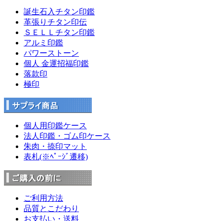
誕生石入チタン印鑑
革張りチタン印伝
ＳＥＬＬチタン印鑑
アルミ印鑑
パワーストーン
個人 金運招福印鑑
落款印
極印
個人用印鑑ケース
法人印鑑・ゴム印ケース
朱肉・捺印マット
表札(※ﾍﾟｰｼﾞ遷移)
ご利用方法
品質とこだわり
お支払い・送料