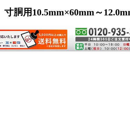
用10.5mm×60mm～12.0m