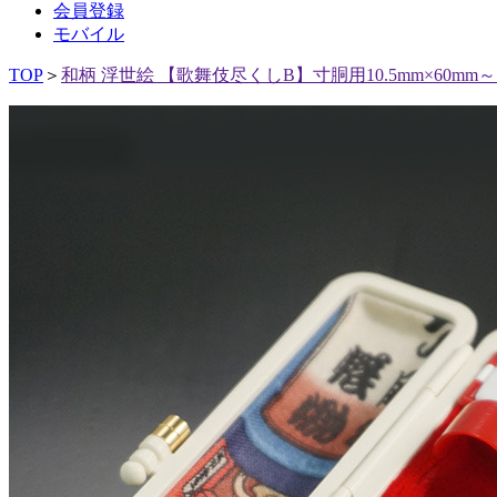
会員登録
モバイル
TOP
＞
和柄 浮世絵 【歌舞伎尽くしB】寸胴用10.5mm×60mm～12