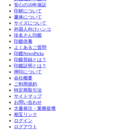
安心の10年保証
印材について
書体について
サイズについて
外国人向けハンコ
珍名さん印鑑
印鑑供養
よくあるご質問
印鑑NewsPicks
印鑑登録とは？
印鑑証明とは？
押印について
会社概要
ご利用規約
特定商取引法
サイトマップ
お問い合わせ
大量発注・業務提携
相互リンク
ログイン
ログアウト