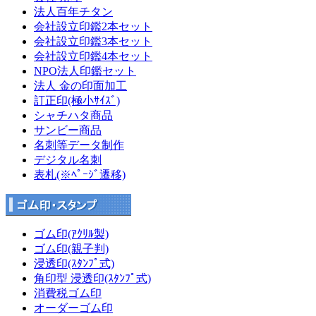
法人百年チタン
会社設立印鑑2本セット
会社設立印鑑3本セット
会社設立印鑑4本セット
NPO法人印鑑セット
法人 金の印面加工
訂正印(極小ｻｲｽﾞ)
シャチハタ商品
サンビー商品
名刺等データ制作
デジタル名刺
表札(※ﾍﾟｰｼﾞ遷移)
ゴム印(ｱｸﾘﾙ製)
ゴム印(親子判)
浸透印(ｽﾀﾝﾌﾟ式)
角印型 浸透印(ｽﾀﾝﾌﾟ式)
消費税ゴム印
オーダーゴム印