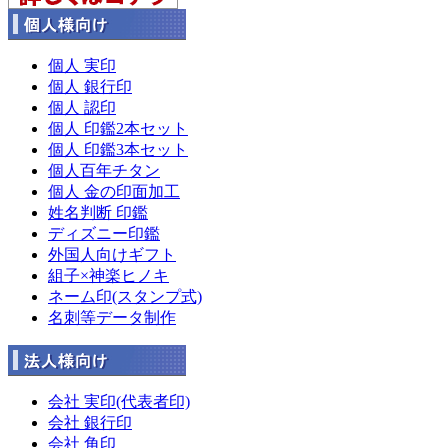
個人 実印
個人 銀行印
個人 認印
個人 印鑑2本セット
個人 印鑑3本セット
個人百年チタン
個人 金の印面加工
姓名判断 印鑑
ディズニー印鑑
外国人向けギフト
組子×神楽ヒノキ
ネーム印(スタンプ式)
名刺等データ制作
会社 実印(代表者印)
会社 銀行印
会社 角印