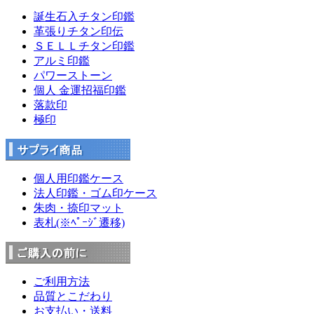
誕生石入チタン印鑑
革張りチタン印伝
ＳＥＬＬチタン印鑑
アルミ印鑑
パワーストーン
個人 金運招福印鑑
落款印
極印
個人用印鑑ケース
法人印鑑・ゴム印ケース
朱肉・捺印マット
表札(※ﾍﾟｰｼﾞ遷移)
ご利用方法
品質とこだわり
お支払い・送料