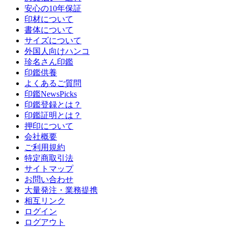
安心の10年保証
印材について
書体について
サイズについて
外国人向けハンコ
珍名さん印鑑
印鑑供養
よくあるご質問
印鑑NewsPicks
印鑑登録とは？
印鑑証明とは？
押印について
会社概要
ご利用規約
特定商取引法
サイトマップ
お問い合わせ
大量発注・業務提携
相互リンク
ログイン
ログアウト