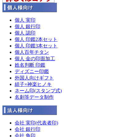
個人 実印
個人 銀行印
個人 認印
個人 印鑑2本セット
個人 印鑑3本セット
個人百年チタン
個人 金の印面加工
姓名判断 印鑑
ディズニー印鑑
外国人向けギフト
組子×神楽ヒノキ
ネーム印(スタンプ式)
名刺等データ制作
会社 実印(代表者印)
会社 銀行印
会社 角印