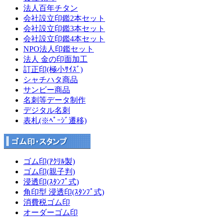
法人百年チタン
会社設立印鑑2本セット
会社設立印鑑3本セット
会社設立印鑑4本セット
NPO法人印鑑セット
法人 金の印面加工
訂正印(極小ｻｲｽﾞ)
シャチハタ商品
サンビー商品
名刺等データ制作
デジタル名刺
表札(※ﾍﾟｰｼﾞ遷移)
ゴム印(ｱｸﾘﾙ製)
ゴム印(親子判)
浸透印(ｽﾀﾝﾌﾟ式)
角印型 浸透印(ｽﾀﾝﾌﾟ式)
消費税ゴム印
オーダーゴム印