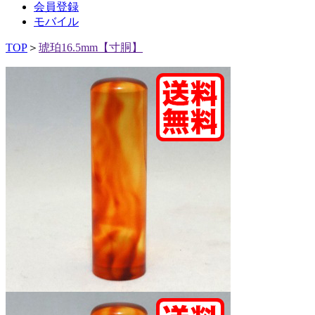
会員登録
モバイル
TOP
＞
琥珀16.5mm【寸胴】