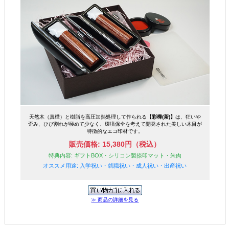
天然木（真樺）と樹脂を高圧加熱処理して作られる
【彩樺(茶)】
は、狂いや
歪み、ひび割れが極めて少なく、環境保全を考えて開発された美しい木目が
特徴的なエコ印材です。
販売価格: 15,380円（税込）
特典内容: ギフトBOX・シリコン製捺印マット・朱肉
オススメ用途: 入学祝い・就職祝い・成人祝い・出産祝い
≫ 商品の詳細を見る