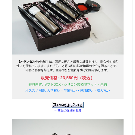
【オランダ水牛(牛角)】
は、適度な硬さと緻密な材質を持ち、耐久性や捺印
性にも優れています。また「芯」と呼ぶ細い筋が印鑑の中心を通ることで、
印影に影響を与えず、歪みやひび割れを防ぐ効果があります。
販売価格: 23,580円（税込）
特典内容: ギフトBOX・シリコン製捺印マット・朱肉
オススメ用途: 入学祝い・卒業祝い・就職祝い・成人祝い
≫ 商品の詳細を見る