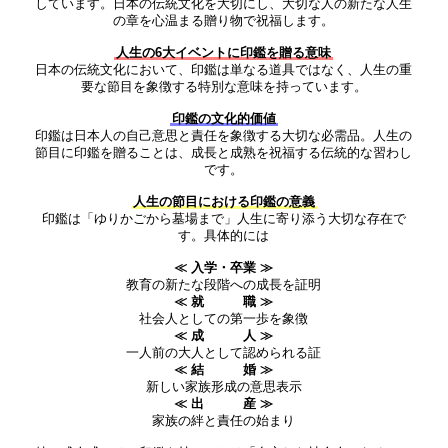
しています。日本の伝統文化を大切にし、大切な人の新たな人生
の章を心温まる贈り物で祝福します。
人生の6大イベントに印鑑を贈る意味
日本の伝統文化において、印鑑は単なる道具ではなく、人生の重
要な節目を象徴する特別な意味を持っています。
印鑑の文化的価値
印鑑は日本人の自己意思と責任を象徴する大切な必需品。人生の
節目に印鑑を贈ることは、成長と成熟を祝福する伝統的な習わし
です。
人生の節目における印鑑の意義
印鑑は「ゆりかごから墓場まで」人生に寄り添う大切な存在で
す。具体的には
≪ 入学・卒業 ≫
教育の新たな段階への成長を証明
≪ 就 職 ≫
社会人としての第一歩を象徴
≪ 成 人 ≫
一人前の大人として認められる証
≪ 結 婚 ≫
新しい家族形成の意思表示
≪ 出 産 ≫
家族の絆と責任の始まり