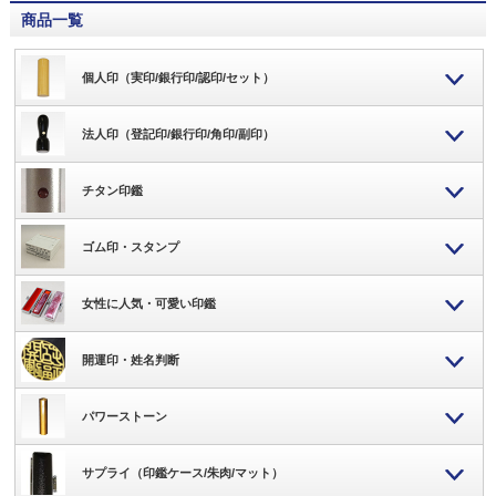
商品一覧
個人印（実印/銀行印/認印/セット）
法人印（登記印/銀行印/角印/副印）
チタン印鑑
ゴム印・スタンプ
女性に人気・可愛い印鑑
開運印・姓名判断
パワーストーン
サプライ（印鑑ケース/朱肉/マット）