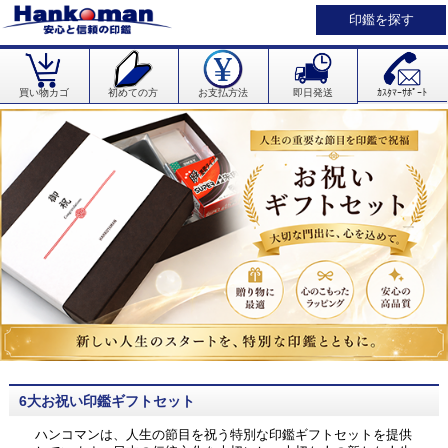
印鑑を探す
買い物カゴ
初めての方
お支払方法
即日発送
ｶｽﾀﾏｰｻﾎﾟｰﾄ
6大お祝い印鑑ギフトセット
ハンコマンは、人生の節目を祝う特別な印鑑ギフトセットを提供