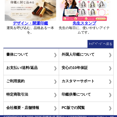
デザイン・開運印鑑
先生スタンプ
運気を呼び込む、品格ある一本
先生の毎日に、使いやすいアイテ
を。
ムです。
ﾄｯﾌﾟﾍﾟｰｼﾞへ戻る
書体について
外国人印鑑について
お支払い/送料/返品
安心の10年保証
ご利用規約
カスタマーサポート
特定商取引法
印鑑供養について
会社概要・店舗情報
PC版での閲覧