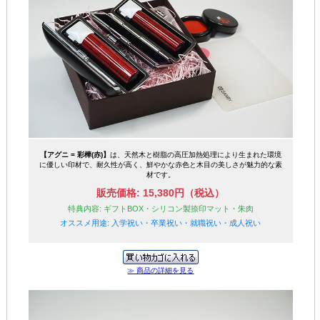
【アグニ = 彩樺(赤)】
は、天然木と樹脂の高圧加熱処理により生まれた環境
に優しい印材で、耐久性が高く、鮮やかな赤色と木目の美しさが魅力的な素
材です。
販売価格: 15,380円（税込）
特典内容: ギフトBOX・シリコン製捺印マット・朱肉
オススメ用途: 入学祝い・卒業祝い・就職祝い・成人祝い
≫ 商品の詳細を見る