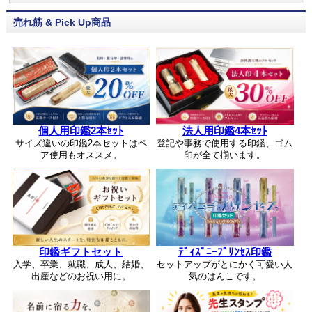
売れ筋 & Pick Up商品
個人用印鑑2本ｾｯﾄ
法人用印鑑4本ｾｯﾄ
サイズ違いの印鑑2本セットはペ
登記や事務で使用する印鑑、ゴム
ア使用もオススメ。
印が全て揃います。
印鑑ギフトセット
ﾃﾞｨｽﾞﾆｰﾌﾟﾘﾝｾｽ印鑑
入学、卒業、就職、成人、結婚、
セットアップがとにかく可愛い人
出産などのお祝い用に。
気のはんこです。