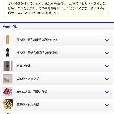
すい特徴を持っています。色は白を基調とした柄で印面とトップ部分に
は純チタンを使用し、その重厚感を味わうことが出来ます。認印や銀行
印サイズの12mm×60mmの印鑑です。
商品一覧
個人印（実印/銀行印/認印/セット）
法人印（登記印/銀行印/角印/副印）
チタン印鑑
ゴム印・スタンプ
女性に人気・可愛い印鑑
開運印・姓名判断