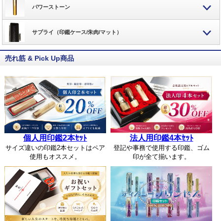
パワーストーン
サプライ（印鑑ケース/朱肉/マット）
売れ筋 & Pick Up商品
個人用印鑑2本ｾｯﾄ
法人用印鑑4本ｾｯﾄ
サイズ違いの印鑑2本セットはペア
登記や事務で使用する印鑑、ゴム
使用もオススメ。
印が全て揃います。