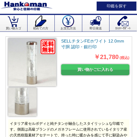
印鑑を探す
買い物カゴ
初めての方
お支払方法
即日発送
ｶｽﾀﾏｰｻﾎﾟｰﾄ
SELLチタンFEホワイト 12.0mm
寸胴 認印・銀行印
￥21,780
(税込)
イタリア産セルボディと純チタンが融合したスタイリッシュな印鑑で
す。側面は高級ブランドのメガネフレームに使用されているイタリア産
の天然樹脂素材アセテートで、持った時に暖かみを感じて手に馴染みや