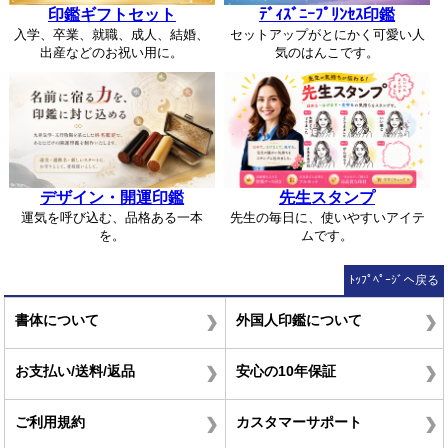
印鑑ギフトセット
ﾃﾞｨｽﾞﾆｰﾌﾟﾘﾝｾｽ印鑑
入学、卒業、就職、成人、結婚、
セットアップがとにかく可愛い人
出産などのお祝い用に。
気のはんこです。
デザイン・開運印鑑
先生スタンプ
運気を呼び込む、品格ある一本
先生の毎日に、使いやすいアイテ
を。
ムです。
ﾄｯﾌﾟﾍﾟｰｼﾞへ戻る
書体について
外国人印鑑について
お支払い/送料/返品
安心の10年保証
ご利用規約
カスタマーサポート