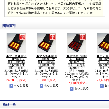
言われ長く使用されてきた木材です。当店では国内産柘の中でも最高級
と称される薩摩本柘を使用しております。大変ポピュラーな素材の為ご
選択でお悩みの際は是非こちらの薩摩本柘をご選択くださいませ。
関連商品
◆アカネ◆実印
◆アカネ◆実印
◆黒水牛（芯持
◆アカネ
18.0mm【天
18.0mm【寸
ち）◆実印
18.0m
丸】・銀行印
胴】・銀行印
18.0mm【天
丸】・
16.5mm【寸
16.5mm【寸
丸】・銀行印
16.5m
胴】・角印
胴】・角印
16.5mm【寸
丸】・
21.0mm法人印鑑3
21.0mm法人印鑑3
胴】・角印
21.0mm
本【ケース付】A
本【ケース付】B
21.0mm法人印鑑3
本【ケー
セット
セット
本【ケース付】A
セッ
セット
24,280円(税込)
21,380円(税込)
27,480
37,110円(税込)
もっと見る
もっと見る
も
もっと見る
商品一覧