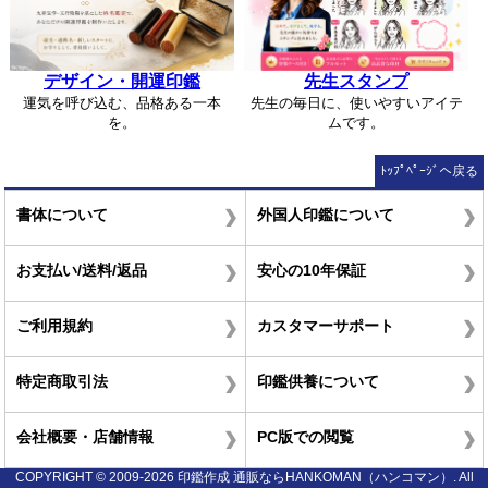
デザイン・開運印鑑
先生スタンプ
運気を呼び込む、品格ある一本
先生の毎日に、使いやすいアイテ
を。
ムです。
ﾄｯﾌﾟﾍﾟｰｼﾞへ戻る
書体について
外国人印鑑について
お支払い/送料/返品
安心の10年保証
ご利用規約
カスタマーサポート
特定商取引法
印鑑供養について
会社概要・店舗情報
PC版での閲覧
COPYRIGHT © 2009-2026 印鑑作成 通販ならHANKOMAN（ハンコマン）. All