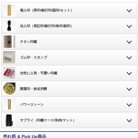
個人印（実印/銀行印/認印/セット）
法人印（登記印/銀行印/角印/副印）
チタン印鑑
ゴム印・スタンプ
女性に人気・可愛い印鑑
開運印・姓名判断
パワーストーン
サプライ（印鑑ケース/朱肉/マット）
売れ筋 & Pick Up商品