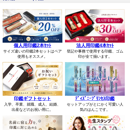
個人用印鑑2本ｾｯﾄ
法人用印鑑4本ｾｯﾄ
サイズ違いの印鑑2本セットはペア
登記や事務で使用する印鑑、ゴム
使用もオススメ。
印が全て揃います。
印鑑ギフトセット
ﾃﾞｨｽﾞﾆｰﾌﾟﾘﾝｾｽ印鑑
入学、卒業、就職、成人、結婚、
セットアップがとにかく可愛い人
出産などのお祝い用に。
気のはんこです。