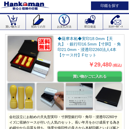
印鑑を探す
買い物カゴ
初めての方
お支払方法
即日発送
ｶｽﾀﾏｰｻﾎﾟｰﾄ
◆薩摩本柘◆実印18.0mm【天
丸】・銀行印16.5mm【寸胴】・角
印21.0mm・浸透印2260法人4本
【ケース付】Fセット
￥29,480
(税込)
会社設立にお勧めの天丸型実印・寸胴型銀行印・角印・浸透印2260サ
イズに収納ケースが付いた人気のセット。長い年月をかけ成長する為き
め細やかな品質を持ち、強度や捺印性の良さから木材印鑑といえば柘と