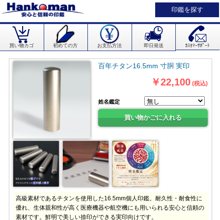
印鑑を探す
買い物カゴ
初めての方
お支払方法
即日発送
ｶｽﾀﾏｰｻﾎﾟｰﾄ
百年チタン16.5mm 寸胴 実印
￥22,100
(税込)
姓名鑑定
高級素材であるチタンを使用した16.5mm個人印鑑。耐久性・耐食性に
優れ、生体親和性が高く医療機器や航空機にも用いられる安心と信頼の
素材です。鮮明で美しい捺印ができる実印向けです。