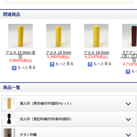
関連商品
アカネ 15.0mm 実
アカネ 16.5mm
アカネ 18.0mm
【アグニ
印
（赤）15.
5,380円(税込)
6,210円(税込)
印
3,980円(税込)
もっと見る
もっと見る
4,710円
もっと見る
も
商品一覧
個人印（実印/銀行印/認印/セット）
法人印（登記印/銀行印/角印/副印）
チタン印鑑