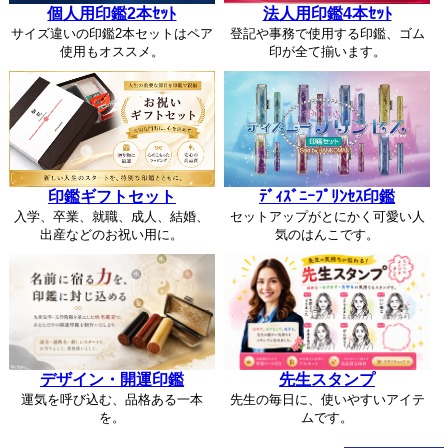
個人用印鑑2本ｾｯﾄ
法人用印鑑4本ｾｯﾄ
サイズ違いの印鑑2本セットはペア
登記や事務で使用する印鑑、ゴム
使用もオススメ。
印が全て揃います。
印鑑ギフトセット
ﾃﾞｨｽﾞﾆｰﾌﾟﾘﾝｾｽ印鑑
入学、卒業、就職、成人、結婚、
セットアップがとにかく可愛い人
出産などのお祝い用に。
気のはんこです。
デザイン・開運印鑑
先生スタンプ
運気を呼び込む、品格ある一本
先生の毎日に、使いやすいアイテ
を。
ムです。