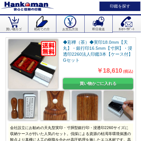
印鑑を探す
買い物カゴ
初めての方
お支払方法
即日発送
ｶｽﾀﾏｰｻﾎﾟｰﾄ
◆彩樺（茶）◆実印18.0mm【天
丸】・銀行印16.5mm【寸胴】・浸
透印2260法人印鑑3本【ケース付】
Gセット
￥18,610
(税込)
会社設立にお勧めの天丸型実印・寸胴型銀行印・浸透印2260サイズに
収納ケースが付いた人気のセット。伐採による資源の枯渇等環境保護の
観点より真樺に人工の樹脂を合わせ高圧処理を施したエコ木材です。高