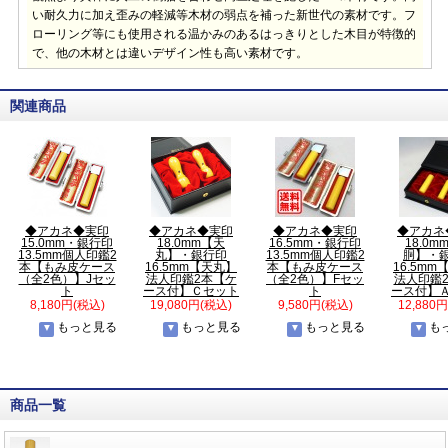
い耐久力に加え歪みの軽減等木材の弱点を補った新世代の素材です。フ
ローリング等にも使用される温かみのあるはっきりとした木目が特徴的
で、他の木材とは違いデザイン性も高い素材です。
関連商品
◆アカネ◆実印
◆アカネ◆実印
◆アカネ◆実印
◆アカネ
15.0mm・銀行印
18.0mm【天
16.5mm・銀行印
18.0m
13.5mm個人印鑑2
丸】・銀行印
13.5mm個人印鑑2
胴】・
本【もみ皮ケース
16.5mm【天丸】
本【もみ皮ケース
16.5m
（全2色）】Jセッ
法人印鑑2本【ケ
（全2色）】Fセッ
法人印鑑
ト
ース付】Ｃセット
ト
ース付】
8,180円(税込)
19,080円(税込)
9,580円(税込)
12,880
もっと見る
もっと見る
もっと見る
も
商品一覧