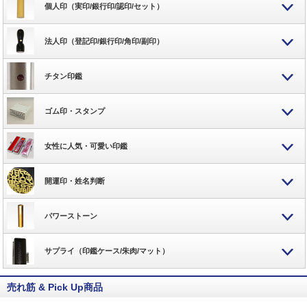
個人印（実印/銀行印/認印/セット）
法人印（登記印/銀行印/角印/副印）
チタン印鑑
ゴム印・スタンプ
女性に人気・可愛い印鑑
開運印・姓名判断
パワーストーン
サプライ（印鑑ケース/朱肉/マット）
売れ筋 & Pick Up商品