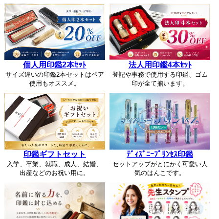
個人用印鑑2本ｾｯﾄ
法人用印鑑4本ｾｯﾄ
サイズ違いの印鑑2本セットはペア
登記や事務で使用する印鑑、ゴム
使用もオススメ。
印が全て揃います。
印鑑ギフトセット
ﾃﾞｨｽﾞﾆｰﾌﾟﾘﾝｾｽ印鑑
入学、卒業、就職、成人、結婚、
セットアップがとにかく可愛い人
出産などのお祝い用に。
気のはんこです。