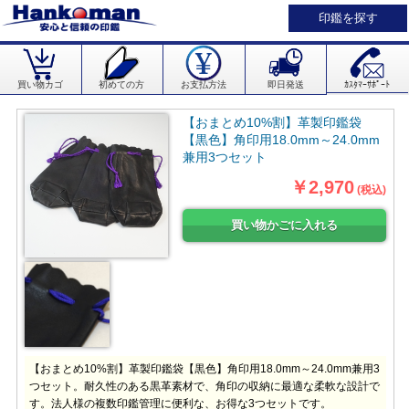
印鑑を探す
買い物カゴ
初めての方
お支払方法
即日発送
ｶｽﾀﾏｰｻﾎﾟｰﾄ
【おまとめ10%割】革製印鑑袋
【黒色】角印用18.0mm～24.0mm
兼用3つセット
￥2,970
(税込)
【おまとめ10%割】革製印鑑袋【黒色】角印用18.0mm～24.0mm兼用3
つセット。耐久性のある黒革素材で、角印の収納に最適な柔軟な設計で
す。法人様の複数印鑑管理に便利な、お得な3つセットです。