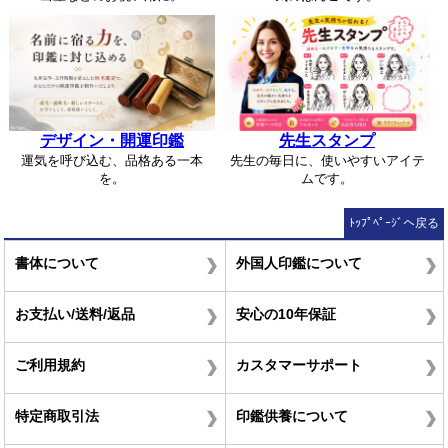
デザイン・開運印鑑
先生スタンプ
運気を呼び込む、品格ある一本
先生の毎日に、使いやすいアイテ
を。
ムです。
ﾄｯﾌﾟﾍﾟｰｼﾞへ戻る
書体について
外国人印鑑について
お支払い/送料/返品
安心の10年保証
ご利用規約
カスタマーサポート
特定商取引法
印鑑供養について