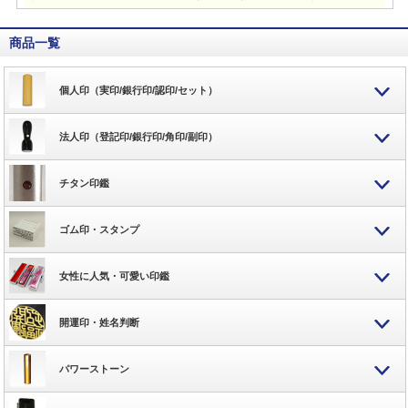
商品一覧
個人印（実印/銀行印/認印/セット）
法人印（登記印/銀行印/角印/副印）
チタン印鑑
ゴム印・スタンプ
女性に人気・可愛い印鑑
開運印・姓名判断
パワーストーン