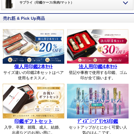
サプライ（印鑑ケース/朱肉/マット）
売れ筋 & Pick Up商品
個人用印鑑2本ｾｯﾄ
法人用印鑑4本ｾｯﾄ
サイズ違いの印鑑2本セットはペア
登記や事務で使用する印鑑、ゴム
使用もオススメ。
印が全て揃います。
印鑑ギフトセット
ﾃﾞｨｽﾞﾆｰﾌﾟﾘﾝｾｽ印鑑
入学、卒業、就職、成人、結婚、
セットアップがとにかく可愛い人
出産などのお祝い用に。
気のはんこです。